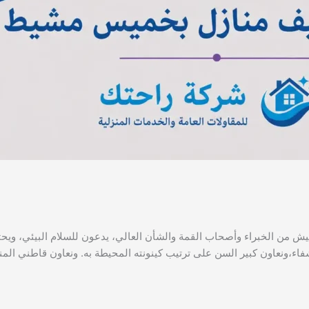
لخبراء وأصحاب القمة والشأن العالي، يدعون للسلام البيئي، ويحثون 
شفاء،ونعاون كبير السن على ترتيب كينونته المحيطة به. ونعاون قاطني ا