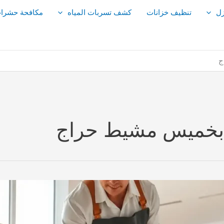
زل
تنظيف خزانات
كشف تسربات المياه
مكافحة حشرا
ج
 بخميس مشيط حراج