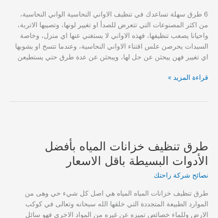
6 طرق سهلة تساعدك في تنظيف الاواني النحاسية الواني النحاسية،
من اكثر المصنوعات التي تتعرض للصدأ او تغيير لونها، وتصيبها الاتربة،
واحيانا يصعب تنظيفها، فهذه الاواني لا يستغني عنها اي منزل، وخاصة
السيدات يحرصن علس اقتناء الاواني النحاسية، وعندما تتسخ او يشوبها
اي تغيير فهن ييحثن عن حل لها، ويبحثن عن عدة طرق حتي يستطيعن
6
قراءة المزيد »
طرق
سهلة
تساعدك
في
تنظيف
الاواني
طرق تنظيف خزانات المياه بأفضل
النحاسية
الأدوات البسيطة باقل الاسعار
بسهولة
نصائح شركة راحتك
طرق تنظيف خزانات المياه المياه هي اصل كل شيء حي وهى من
الموارد الطبيعة المتجددة التي خلقها الله سبحانه وتعالى في كوكب
الارض وللماء خصائص تميزه عن غيره من المواد الاخرى فهو سائل