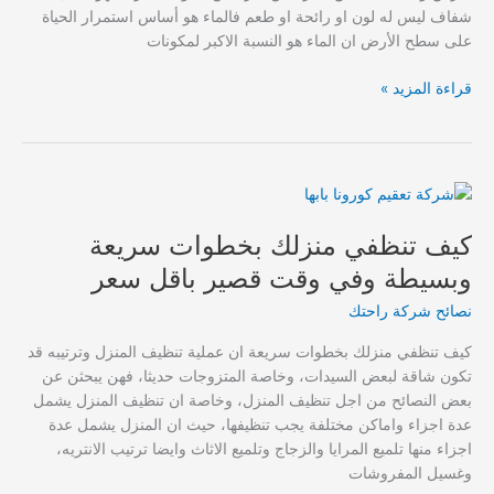
شفاف ليس له لون او رائحة او طعم فالماء هو أساس استمرار الحياة
على سطح الأرض ان الماء هو النسبة الاكبر لمكونات
طرق
قراءة المزيد »
تنظيف
خزانات
المياه
بأفضل
الأدوات
البسيطة
كيف تنظفي منزلك بخطوات سريعة
باقل
وبسيطة وفي وقت قصير باقل سعر
الاسعار
نصائح شركة راحتك
كيف تنظفي منزلك بخطوات سريعة ان عملية تنظيف المنزل وترتيبه قد
تكون شاقة لبعض السيدات، وخاصة المتزوجات حديثا، فهن يبحثن عن
بعض النصائح من اجل تنظيف المنزل، وخاصة ان تنظيف المنزل يشمل
عدة اجزاء واماكن مختلفة يجب تنظيفها، حيث ان المنزل يشمل عدة
اجزاء منها تلميع المرايا والزجاج وتلميع الاثاث وايضا ترتيب الانتريه،
وغسيل المفروشات