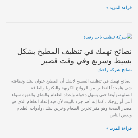
كيف
قراءة المزيد »
تنظفي
منزلك
بخطوات
سريعة
وبسيطة
وفي
نصائح تهمك في تنظيف المطبخ بشكل
وقت
بسيط وسريع وفي وقت قصير
قصير
باقل
نصائح شركة راحتك
سعر
نصائح تهمك في تنظيف المطبخ لاشك أن المطبخ عنوان بيتك ونظافته
شي هامجداً للتخلص من الروائح الكريهة والبكتريا والطاقة
السلبية،وأيضا حتى يسهل دخوله وإعداد الطعام والشاى والقهوة سواء
أنتى أو زوجك ، كما إنه أهم جزء بالبيت لأن فيه إعداد الطعام الذى هو
مصدر الصحة وهو مقر تخزين الطعام وخزين بيتك ،وأدوات الطعام
وبعض الناس
نصائح
قراءة المزيد »
تهمك