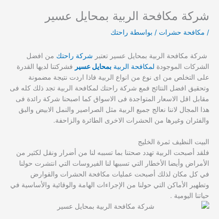
شركة مكافحة الربية بمحايل عسير
/
مكافحة حشرات
/ بواسطة
راحتك
شركة مكافحة الربية بمحايل عسير تعتبر
شركة راحتك
من افضل
الشركات الموجودة
لمكافحة الربية
بمحايل عسير
فشركتنا لديها القدرة
على التخلص من اى نوع من انواع الربية فاذا اردت نتيجة مضمونة
وتحقيق افضل النتائج فمع شركة راحتك لمكافحة الربية تجد ذلك كله فى
مقابل اقل الاسعار المتواجدة فى الاسواق كما اصبحنا شركة رائدة فى
هذا المجال لاننا نعالج جميع الربية مثل الصراصير والنمل الابيض والبق
والفئران وغيرها من الحشرات الاخرى الطائرة والزاحفة.
البيت النظيف ثمرة الخليج
فلقد أصبحت الربية تهدد صحتنا بما تسببه لنا من أضرار ونقل لكثير من
الأمراض وأيضا الأخطار التي تسببها لنا الفيروسات التي انتشرت حولنا
في كل مكان لذلك أصبحت عمليات مكافحة الحشرات والقوارض
وتطهير الأماكن التي حولنا من الإجراءات الهامة والوقائية والأساسية في
حياتنا اليومية .