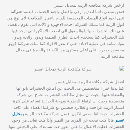
ارخص شركة مكافحة الربية بمحايل عسير
فنحن نسعى دائما لتقديم ارقى وافضل واجود الخدمات فتعتمد
شركتنا
على اجود انواع المبيدات المخصصة للقيام باعمال المكافحة لاى نوع من
انواع الربية كما تمتلك الشركة احدث الاجهزة والالات التى تقوم بالقضاء
على تلك الحشرات نهائيا والوصول الى اصعب الاماكن التى توجد فيها
تلك الحشرات كما نستخدم احدث الطرق العلمية وبدون رائحة وبدون
مواد سامة فى عملية الابادة حتى لا تضر الافراد كما تملك شركتنا فريق
مخصص ومدرب على اعلى مستوى من الكفاءة والخبرة فى مجال
مكافحة الربية
افضل شركة مكافحة الربية بمحايل عسير
كما لدينا خبراء متخصصين فى البحث عن اماكن الحشرات بانواعها
والقضاء عليها .حيث ان مجال مكافحة الحشرات تحتاج الى شركة
متخصصة وحيث ان ارتفاع الرطوبة ودرجة الحرارة تساعد على كثرة
انتشار الربية الزاحفة والطائرة فتضمن مع شركتنا القضاء على كافة
الحشرات حيث اننا نسعى لنكون افضل شركة مكافحة الربية
بمحايل
عسير
فاذا كنت تبحث عن المزيد من التميز واذا كنت تعانى من وجود
الحشرات فعليك الاتصال بنا على الفور حت نساعدك على التخلص منها