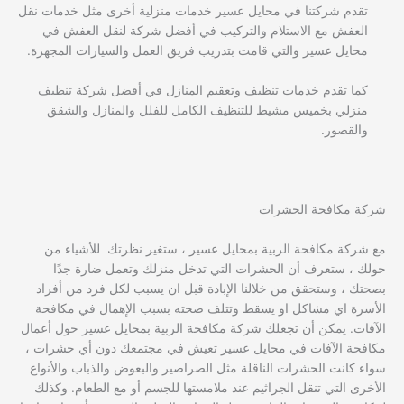
تقدم شركتنا في محايل عسير خدمات منزلية أخرى مثل خدمات نقل
العفش مع الاستلام والتركيب في أفضل شركة لنقل العفش في
محايل عسير والتي قامت بتدريب فريق العمل والسيارات المجهزة.
كما تقدم خدمات تنظيف وتعقيم المنازل في أفضل شركة تنظيف
منزلي بخميس مشيط للتنظيف الكامل للفلل والمنازل والشقق
والقصور.
شركة مكافحة الحشرات
مع شركة مكافحة الربية بمحايل عسير ، ستغير نظرتك للأشياء من
حولك ، ستعرف أن الحشرات التي تدخل منزلك وتعمل ضارة جدًا
بصحتك ، وستحقق من خلالنا الإبادة قبل ان يسبب لكل فرد من أفراد
الأسرة اي مشاكل او يسقط وتتلف صحته بسبب الإهمال في مكافحة
الآفات. يمكن أن تجعلك شركة مكافحة الربية بمحايل عسير حول أعمال
مكافحة الآفات في محايل عسير تعيش في مجتمعك دون أي حشرات ،
سواء كانت الحشرات الناقلة مثل الصراصير والبعوض والذباب والأنواع
الأخرى التي تنقل الجراثيم عند ملامستها للجسم أو مع الطعام. وكذلك