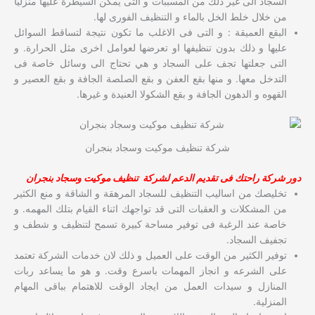
السجاد الى غير ذلك من المسببات و التى يمكن السيطرة عليها منزليا
من خلال خلط الخل بالماء و التنظيف الفورى لها.
البقع العميقة : و التى فى الاغلب ما تكون نتيجة لتساقط السوائل
عليها و ذلك بدون تنظيفها او تعرضها لعوامل اخرى مثل الحرارة. و
التى جعلتها تجف على السجاد و هي تحتاج الى وسائل خاصة فى
التدخل معها. و منها بقع العفن و بقع الصلصة الجافة و بقع العصير و
القهوه و الدهون الجافة و بقع الشكولا العنيدة و غيرها.
شركة تنظيف موكيت وسجاد بنجران
دور شركة راحتك فى تقديم الدعم لشركة تنظيف موكيت وسجاد بنجران
تخليصك من اساليب التنظيف للسجاد المرهقة و الشاقة و منع الكثير
من المشكلات و العقبات التى قد تواجهك اثناء القيام بتلك المهمه. و
خاصة عند الرغبة فى توفير مساحة كبيرة تسمح لتنظيف و شطف و
تجفيف السجاد.
توفير الكثير من الوقت على العميل و ذلك لان خدمات الشركة تعتمد
على الشرعه و انجاز المهمات باسرع وقت. و هو ما يساعد ربات
المنازل و سيدات العمل من ايجاد الوقت للاهتمام بباقى المهام
المنزلية.