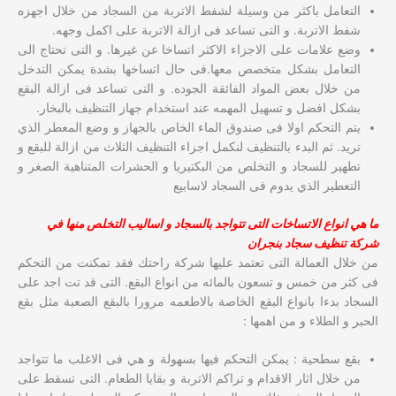
التعامل باكثر من وسيلة لشفط الاتربة من السجاد من خلال اجهزه
شفط الاتربة. و التى تساعد فى ازالة الاتربة على اكمل وجهه.
وضع علامات على الاجزاء الاكثر اتساخا عن غيرها. و التى تحتاج الى
التعامل بشكل متخصص معها.فى حال اتساخها بشدة يمكن التدخل
من خلال بعض المواد الفائقة الجوده. و التى تساعد فى ازالة البقع
بشكل افضل و تسهيل المهمه عند استخدام جهاز التنظيف بالبخار.
يتم التحكم اولا فى صندوق الماء الخاص بالجهاز و وضع المعطر الذي
تريد. ثم البدء بالتنظيف لنكمل اجزاء التنظيف الثلاث من ازالة للبقع و
تطهير للسجاد و التخلص من البكتيريا و الحشرات المتناهية الصغر و
التعطير الذي يدوم فى السجاد لاسابيع
ما هي انواع الاتساخات التى تتواجد بالسجاد و اساليب التخلص منها في
شركة تنظيف سجاد بنجران
من خلال العمالة التى تعتمد عليها شركة راحتك فقد تمكنت من التحكم
فى كثر من خمس و تسعون بالمائه من انواع البقع. التى قد تت اجد على
السجاد بدءا بانواع البقع الخاصة بالاطعمه مرورا بالبقع الصعبة مثل بقع
الحبر و الطلاء و من اهمها :
بقع سطحية : يمكن التحكم فيها بسهولة و هي فى الاغلب ما تتواجد
من خلال اثار الاقدام و تراكم الاتربة و بقايا الطعام. التى تسقط على