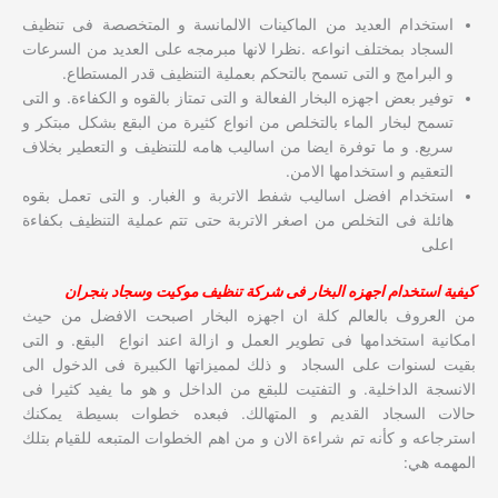
استخدام العديد من الماكينات الالمانسة و المتخصصة فى تنظيف
السجاد بمختلف انواعه .نظرا لانها مبرمجه على العديد من السرعات
و البرامج و التى تسمح بالتحكم بعملية التنظيف قدر المستطاع.
توفير بعض اجهزه البخار الفعالة و التى تمتاز بالقوه و الكفاءة. و التى
تسمح لبخار الماء بالتخلص من انواع كثيرة من البقع بشكل مبتكر و
سريع. و ما توفرة ايضا من اساليب هامه للتنظيف و التعطير بخلاف
التعقيم و استخدامها الامن.
استخدام افضل اساليب شفط الاتربة و الغبار. و التى تعمل بقوه
هائلة فى التخلص من اصغر الاتربة حتى تتم عملية التنظيف بكفاءة
اعلى
كيفية استخدام اجهزه البخار فى شركة تنظيف موكيت وسجاد بنجران
من العروف بالعالم كلة ان اجهزه البخار اصبحت الافضل من حيث
امكانية استخدامها فى تطوير العمل و ازالة اعند انواع البقع. و التى
بقيت لسنوات على السجاد و ذلك لمميزاتها الكبيرة فى الدخول الى
الانسجة الداخلية. و التفتيت للبقع من الداخل و هو ما يفيد كثيرا فى
حالات السجاد القديم و المتهالك. فبعده خطوات بسيطة يمكنك
استرجاعه و كأنه تم شراءة الان و من اهم الخطوات المتبعه للقيام بتلك
المهمه هي: