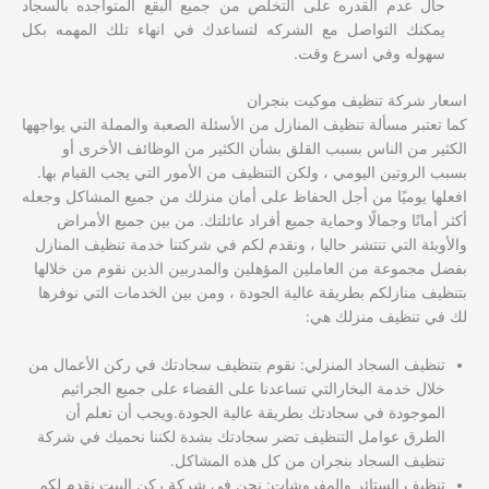
حال عدم القدره على التخلص من جميع البقع المتواجده بالسجاد
يمكنك التواصل مع الشركه لتساعدك في انهاء تلك المهمه بكل
سهوله وفي اسرع وقت.
اسعار شركة تنظيف موكيت بنجران
كما تعتبر مسألة تنظيف المنازل من الأسئلة الصعبة والمملة التي يواجهها
الكثير من الناس بسبب القلق بشأن الكثير من الوظائف الأخرى أو
بسبب الروتين اليومي ، ولكن التنظيف من الأمور التي يجب القيام بها.
افعلها يوميًا من أجل الحفاظ على أمان منزلك من جميع المشاكل وجعله
أكثر أمانًا وجمالًا وحماية جميع أفراد عائلتك. من بين جميع الأمراض
والأوبئة التي تنتشر حاليا ، ونقدم لكم في شركتنا خدمة تنظيف المنازل
بفضل مجموعة من العاملين المؤهلين والمدربين الذين نقوم من خلالها
بتنظيف منازلكم بطريقة عالية الجودة ، ومن بين الخدمات التي نوفرها
لك في تنظيف منزلك هي:
تنظيف السجاد المنزلي: نقوم بتنظيف سجادتك في ركن الأعمال من
خلال خدمة البخارالتي تساعدنا على القضاء على جميع الجراثيم
الموجودة في سجادتك بطريقة عالية الجودة.ويجب أن تعلم أن
الطرق عوامل التنظيف تضر سجادتك بشدة لكننا نحميك في شركة
تنظيف السجاد بنجران من كل هذه المشاكل.
تنظيف الستائر والمفروشات: نحن في شركة ركن البيت نقدم لكم