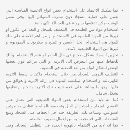
كما يمكنك الاعتماد على استخدام بعض انواع الاغطية المناسبه التي
تعمل على حماية السجاد دون تسرب السوائل اليها. وفي نفس
الوقت يمكن تنظيفها بسهولة فى الغسالة الكهربائية.
استخدام مواد من الطبيعه فى التنظيف للسجاد و البعد عن الكلور او
غيرها من المواد القاسية فى الاستخدام. و من اهم الامثلة على تلك
المواد هي استخدام الخل الابيض و الملح و بيكربونات الصوديوم و
غيرها من المواد الطبيعية الامنه.
تخزين السجاد بشكل صحيح فى حال السفر او عدم الاستخدام. وذلك
للحفاظ عليها من التعرض الى الاتربه. و التي تتراكم فوق بعضها
البعض لتشكل انواع من بقع الصعبه في التنظيف.
التنظيف اليومي للسجاد من خلال استخدام ماكينات شفط الاتربه
الكهربائيه او استخدام المكنسه اليدويه في ازاله الاتربه والعوالق من
عليها. وهو ما يساعد على عدم تثبيت تلك الاتربة بداخلها وتنظيفها
بشكل شامل.
كما انه لابد من استخدام بعض المواد الطبيعيه التي تعمل على
التعقيم للسجاد و استخدام الخل وتخفيفه بالمياه والتنظيف به مرتين
اسبوعين. وتساعد تلك الطريقه جيدا في الحفاظ على السجاد ومنع
التشققات التي قد تحدث به من اعمال تنظيف الخاطئه.
كما انه لابد من الاهتمام بالتهويه الجيده في التنظيف السجاد. وفي