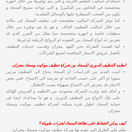
استخدام اساليب التعقيم اللازمه و التى يتم توفيرها من خلال اجهزه
متخصصة فى التخلص من البكتيريا. و التى تتواجد بنسيج السجاد و
يكون من الصعب السيطرة عليها بالوسائل التقليدية.
كما توفر الشركة اساليب متخصصة فى تنظيف السجاد فى مكانة
من خلال اساليب التنظيف الجاف. و هو ما يتم توفيرة من خلال
منظفات خاصة و اجهزه متخصصة مما يقلل من الضرر الذي قد
تتعرض له انواع السجاد من العفونه او الروائح الرطبة او غيرها.
كما اهتمت الشركة بحي الفهد بنجران وقدمت خدمات التنظيف
بأفضل عروض الاسعار المنافسة لجميع الشركات.
انظمه التنظيف الدورى للسجاد من شركة تنظيف موكيت وسجاد بنجران
اثبتت العديد من الدراسات ان السجاد يحتاج الى التنظيف مرتين
سنويا او اكثر على حسب الحاجة او تعرضه الى الاتساخ. ففي بعض
الاحيان قد يتعرض الى الاتساخ بسهولة بسبب الاطفال.
و لذلك فقد وفرت الشركة مجموعه من الانظمه و العروض الهائلة
على تلك الانواع من التنظيف الدورى. و هو ما يساعدك ايضا فى
حماية السجاد اطول فترة ممكنه لشركة تنظيف موكيت وسجاد
بنجران.
كيف يمكن الحفاظ على نظافة السجاد لفترات طويلة ؟
تعلم علي الطرق التي تقوم بها شركة تنظيف موكيت وسجاد بنجران: