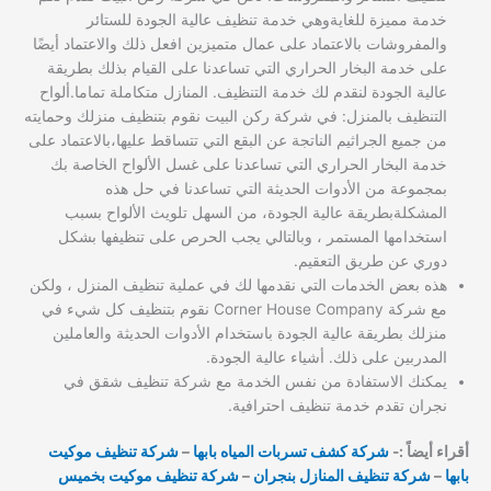
خدمة مميزة للغايةوهي خدمة تنظيف عالية الجودة للستائر
والمفروشات بالاعتماد على عمال متميزين افعل ذلك والاعتماد أيضًا
على خدمة البخار الحراري التي تساعدنا على القيام بذلك بطريقة
عالية الجودة لنقدم لك خدمة التنظيف. المنازل متكاملة تماما.ألواح
التنظيف بالمنزل: في شركة ركن البيت نقوم بتنظيف منزلك وحمايته
من جميع الجراثيم الناتجة عن البقع التي تتساقط عليها،بالاعتماد على
خدمة البخار الحراري التي تساعدنا على غسل الألواح الخاصة بك
بمجموعة من الأدوات الحديثة التي تساعدنا في حل هذه
المشكلةبطريقة عالية الجودة، من السهل تلويث الألواح بسبب
استخدامها المستمر ، وبالتالي يجب الحرص على تنظيفها بشكل
دوري عن طريق التعقيم.
هذه بعض الخدمات التي نقدمها لك في عملية تنظيف المنزل ، ولكن
مع شركة Corner House Company نقوم بتنظيف كل شيء في
منزلك بطريقة عالية الجودة باستخدام الأدوات الحديثة والعاملين
المدربين على ذلك. أشياء عالية الجودة.
يمكنك الاستفادة من نفس الخدمة مع شركة تنظيف شقق في
نجران تقدم خدمة تنظيف احترافية.
أقراء أيضاً :-
شركة كشف تسربات المياه بابها
–
شركة تنظيف موكيت
بابها
–
شركة تنظيف المنازل بنجران
–
شركة تنظيف موكيت بخميس