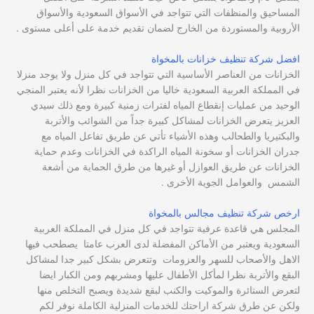
المساحيق والمنظفات التي تتواجد في الأسواق السعودية والأسواق
الأروبية والمستوردة من الخارج لضمان تقديم خدمة على أعلى مستوى .
افضل شركة تنظيف خزانات بالمخواة
الخزانات من العناصر الأساسية التي تتواجد في كل منزل ولا يوجد منزلا
في المملكة العربية السعودية خاليا من الخزانات نظرا لأنه يعتبر المنجي
الوحيد من عمليات إنقطاع المياه لفترات زمنية كبيرة ومع ذلك سيدي
العزيز يتعرض الخزانات لمشاكل كبيرة جداً من الشوائب والأتربة
والبكتيريا والطحالب وهذه الأشياء تأتي عن طريق تفاعل المياه مع
جدران الخزانات أو سخونة المياه الراكدة في الخزانات وعدم حماية
الخزانات عن طريق العوازل أو غيرها من طرق الحماية من أشعة
الشمس والعوامل الجوية الأخرى .
ارخص شركة تنظيف مجالس بالمخواة
المجلس هي قاعدة عرفية تتواجد في كل منزل في المملكة العربية
السعودية ويعتبر من الأماكن المفضلة لدى العرب عامتا يصطحب فيها
الاهل والأصحاب للسهر والعزومات وتتعرض بشكل كبير جدا لمشاكل
البقع والأتربة نظرا لمأكل الأطفال عليها ومشربهم ومن الكبار ايضا
لتعرض الستائرة والموكيت والكنب لبقع شديدة ويصبح التخلص منها
ولكن عن طرق شركة اراحتك للخدمات المنزلية الكاملة نوفر لكم