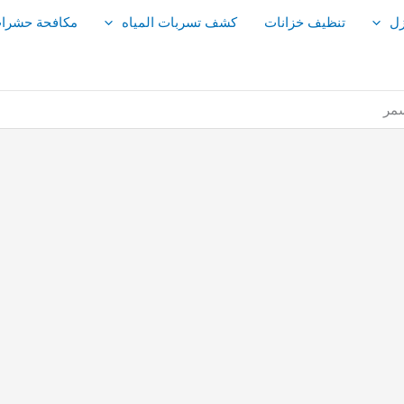
زل
تنظيف خزانات
كشف تسربات المياه
مكافحة حشرا
سمر