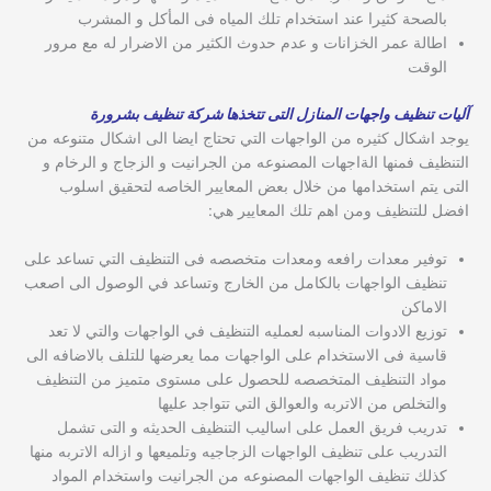
بالصحة كثيرا عند استخدام تلك المياه فى المأكل و المشرب
اطالة عمر الخزانات و عدم حدوث الكثير من الاضرار له مع مرور
الوقت
آليات تنظيف واجهات المنازل التى تتخذها شركة تنظيف بشرورة
يوجد اشكال كثيره من الواجهات التي تحتاج ايضا الى اشكال متنوعه من
التنظيف فمنها الةاجهات المصنوعه من الجرانيت و الزجاج و الرخام و
التى يتم استخدامها من خلال بعض المعايير الخاصه لتحقيق اسلوب
افضل للتنظيف ومن اهم تلك المعايير هي:
توفير معدات رافعه ومعدات متخصصه فى التنظيف التي تساعد على
تنظيف الواجهات بالكامل من الخارج وتساعد في الوصول الى اصعب
الاماكن
توزيع الادوات المناسبه لعمليه التنظيف في الواجهات والتي لا تعد
قاسية فى الاستخدام على الواجهات مما يعرضها للتلف بالاضافه الى
مواد التنظيف المتخصصه للحصول على مستوى متميز من التنظيف
والتخلص من الاتربه والعوالق التي تتواجد عليها
تدريب فريق العمل على اساليب التنظيف الحديثه و التى تشمل
التدريب على تنظيف الواجهات الزجاجيه وتلميعها و ازاله الاتربه منها
كذلك تنظيف الواجهات المصنوعه من الجرانيت واستخدام المواد