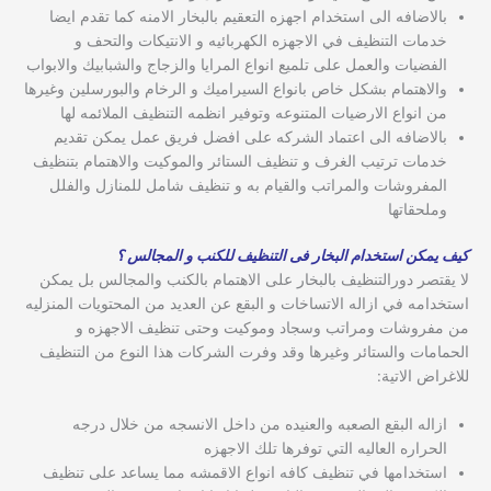
بالاضافه الى استخدام اجهزه التعقيم بالبخار الامنه كما تقدم ايضا
خدمات التنظيف في الاجهزه الكهربائيه و الانتيكات والتحف و
الفضيات والعمل على تلميع انواع المرايا والزجاج والشبابيك والابواب
والاهتمام بشكل خاص بانواع السيراميك و الرخام والبورسلين وغيرها
من انواع الارضيات المتنوعه وتوفير انظمه التنظيف الملائمه لها
بالاضافه الى اعتماد الشركه على افضل فريق عمل يمكن تقديم
خدمات ترتيب الغرف و تنظيف الستائر والموكيت والاهتمام بتنظيف
المفروشات والمراتب والقيام به و تنظيف شامل للمنازل والفلل
وملحقاتها
كيف يمكن استخدام البخار فى التنظيف للكنب و المجالس ؟
لا يقتصر دورالتنظيف بالبخار على الاهتمام بالكنب والمجالس بل يمكن
استخدامه في ازاله الاتساخات و البقع عن العديد من المحتويات المنزليه
من مفروشات ومراتب وسجاد وموكيت وحتى تنظيف الاجهزه و
الحمامات والستائر وغيرها وقد وفرت الشركات هذا النوع من التنظيف
للاغراض الاتية:
ازاله البقع الصعبه والعنيده من داخل الانسجه من خلال درجه
الحراره العاليه التي توفرها تلك الاجهزه
استخدامها في تنظيف كافه انواع الاقمشه مما يساعد على تنظيف