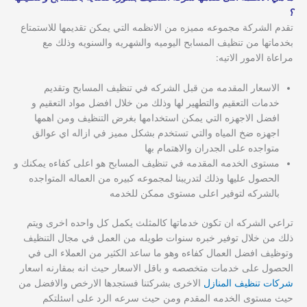
؟
تقدم الشركة مجموعه مميزه من الانظمه التي يمكن تقديمها للاستمتاع
بخدماتها من تنظيف المسابح اليوميه والشهريه والسنويه وذلك مع
مراعاة الامور الاتيه:
الاسعار المقدمه من قبل الشركه في تنظيف المسابح وتقديم
خدمات التعقيم والتطهير لها وذلك من خلال افضل مواد التعقيم و
افضل الاجهزه التي يمكن استخدامها بغرض التنظيف ومن اهمها
اجهزه ضخ المياه والتي تستخدم بشكل مميز في ازاله اي عوالق
متواجده على الجدران والاهتمام بها
مستوى الخدمه المقدمه في تنظيف المسابح هو اعلى كفاءه يمكنك و
الحصول عليها وذلك لتدريبنا لمجموعه كبيره من العماله المتواجده
بالشركه لتوفير اعلى مستوى ممكن للخدمه
تراعي الشركه ان تكون خدماتها كالمثلث يكمل كل واحده اخرى ويتم
ذلك من خلال توفير خبره سنوات طويله من العمل في مجال التنظيف
وتوظيف افضل العمال كفاءه وهو ما ساعد الكثير من العملاء الى في
الحصول على خدمات متخصصه و باقل الاسعار حيث انه بمقارنه اسعار
شركات تنظيف المنازل
الاخرى بشركتنا فستجدها الارخص والافضل من
حيث مستوى الخدمه المقدم ومن حيث سرعه الرد على اسئلتكم