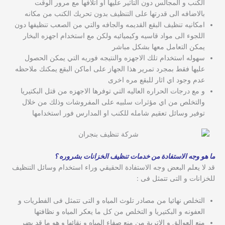
الكنب و المجالس دون التاثير عليها او اتلافها مع مرور الوقت
بالاضافه الى قدرتها على التنظيف بدون تحريك الكنب من مكانه
امكانيه تنظيف البقع القديمه والجافه والتي من الصعب تنظيفها دون
اللجوء الى مواد قاسيه وكيميائيه ولكن مع استخدام اجهزه البخار
يمكن التعامل معها بشكل مباشر
سهوله استخدام تلك الاجهزه والنتيجه فوريه التي يمكن الحصول
عليها فقط بمجرد تمرير هذا الجهاز على اماكن البقع يمكنك ملاحظه
عدم وجود اي اثار للبقع مره اخرى
و مع درجات الحراره العاليه التي توفرها الاجهزه من قتل البكتيريا
والتخلص من اي مؤثرات سلبيه على المفروشات وذلك من خلال
توفير وسائل تعقيم شامله للكنب او المدارس فور استخدامها
ما هو وجه الاستفادة من خدمات تنظيف الخزانات بشروره ؟
قد لا يعلم البعض وجه الاستفادة الحقيقي وراء استخدام وسائل التنظيف
للخزانات و التى تتمثل فى :
التخلص نهائيا من مصادر تلوث المياه و التى تتمثل فى الفطريات و
العفونه و البكتيريا و التخلص من كل ما يعكر المياه و نظافتها
منع العوالق و الاتربة من منع صفاء المياه و نقائها و هو ما قد يضر