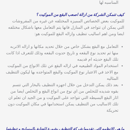
المناسبه لها
كيف تتمكن الشركة من ازالة اصعب البقع من الموكيت ؟
للموكيت بعض الخصائص المميزه المختلفه عن غيره من المفروشات
التي يمكن ان تتواجد في المنازل فانها يتم التعامل معها باشكال مختلفه
ايضا ومن اهم اساليب تنظيف وازاله البقع للموكيت هو:
التعامل مع البقع بشكل خاص من خلال تحديد مكانها و ازاله الاتربه
منها ثم تحديد نوع البقعه و تاريخ حدوث البقعه وذلك للتعرف اذا كانت
تلك البقع حديثه ام قديمه
استخدام المواد الطبيعيه في ازاله البقع عن تلك الانواع من الموكيت
مع الاخذ في الاعتبار نوع الموكيت والبقع المتواجده بها ليكون التنظيف
المثاليه
بعد ذلك يمكن التدخل من خلال اجهزه التنظيف بالبخار التي تتسم
بقوه شديده للتخلص من اي نوع من انواع البقع و التخلص ايضا من
اثار البقع البسيطه التي تتواجد على الموكيت و من الجيد ان تعلم ان
تلك الاساليب من التنظيف يمكن استخدامها في مكان الموكيت دون
تحريكة
ما هي الانظمه التى تقدمها شركة التنظيف بشورة للعناية بالمسابح و تنظيفها