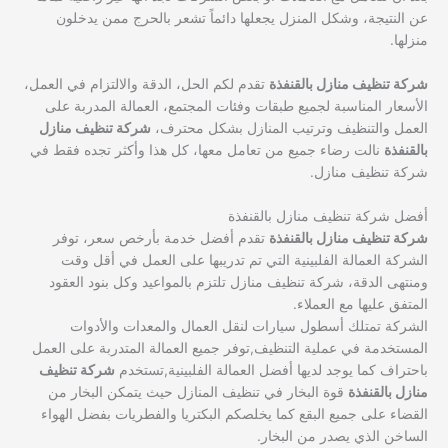
عن النتيجة، وشكل المنزل يجعلها دائماً تشعر بالحرج ممن يدخلون
منزلها.
شركة تنظيف منازل بالقنفذة
تقدم لكم الحل، الدقة والالتزام في العمل،
الأسعار المناسبة لجميع طبقات وفئات المجتمع، العمالة المدربة على
العمل والتنظيف وترتيب المنازل بشكل محترف،
شركة تنظيف منازل
بالقنفذة
نالت رضاء جميع من تعامل معها، كل هذا وأكثر تجده فقط في
شركة تنظيف منازل.
أفضل شركة تنظيف منازل بالقنفذة
شركة تنظيف منازل بالقنفذة
تقدم أفضل خدمة بأرخص سعر، توفر
الشركة العمالة الفلبينية التي تم تدريبها على العمل في أقل وقت
ومنتهى الدقة، شركة تنظيف منازل تلتزم بالمواعيد وكل بنود العقود
المتفق عليها مع العملاء.
الشركة تمتلك أسطول سيارات لنقل العمال والمعدات والأدوات
المستخدمة في عملية التنظيف,توفر جميع العمالة المتدربة على العمل
باحتراف كما يوجد لديها أفضل العمالة الفلبينية,تستخدم
شركة تنظيف
منازل بالقنفذة
قوة البخار في تنظيف المنازل حيث يتمكن البخار من
القضاء على جميع البقع كما يخلصكم البكتريا والفطريات بفضل الهواء
الساخن الذي يصدر من البخار.