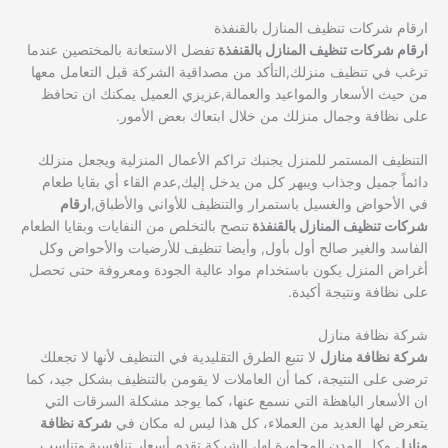
ارقام شركات تنظيف المنازل بالقنفذة
ارقام شركات تنظيف المنازل بالقنفذة
تفضل الاستعانة بالمختصين عندما
ترغب في تنظيف منزلك,التأكد من مصداقية الشركة قبل التعامل معها
من حيث الأسعار والمواعيد والعمالة,عزيزي العميل يمكنك ان تحافظ
على نظافة وجمال منزلك من خلال ابتعاك بعض الأمور.
التنظيف المستمر للمنزل يجنبك تراكم الأعمال المنزلية ويجعل منزلك
دائماً جميل وجذاب ويبهر كل من يدخل إليك,عدم القاء أي بقايا طعام
في الأحواض والغسيل باستمرار والتنظيف للأواني والأطباق,
ارقام
شركات تنظيف المنازل بالقنفذة
تنصح بالتخلص من النفايات وبقايا الطعام
الفاسد والغير صالح أول بأول, وأيضا تنظيف للأرضيات والأحواض وكل
أغراض المنزل يكون باستخدام مواد عالية الجودة ومعروفة حتى تحصل
على نظافة ونتيجة أكيدة.
شركة نظافة منازل
شركة نظافة منازل
لا تتبع الطرق التقليدية في التنظيف لأنها لا تجعلك
ترضى على النتيجة، كما أن العاملات لا يقومن بالتنظيف بشكل جيد، كما
ان الأسعار الباهظة التي نسمع عنها، كما يوجد مشكلة السرقات التي
يتعرض لها العديد من العملاء، كل هذا ليس له مكان في
شركة نظافة
منازل
وكل المدن المجاورة لها، الشركة تقدم أسعار تنافسية وتناسب