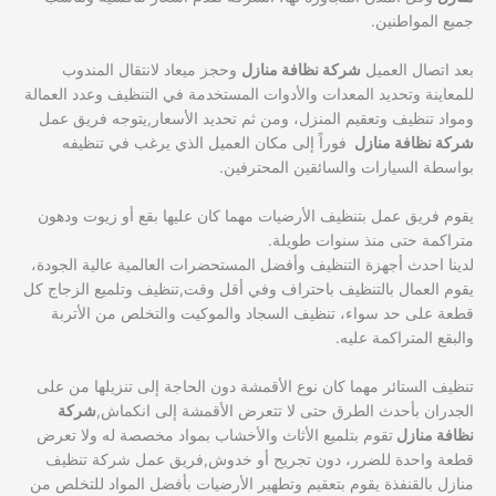
جميع المواطنين.
بعد اتصال العميل
شركة نظافة منازل
وحجز ميعاد لانتقال المندوب
للمعاينة وتحديد المعدات والأدوات المستخدمة في التنظيف وعدد العمالة
ومواد تنظيف وتعقيم المنزل، ومن ثم تحديد الأسعار,يتوجه فريق عمل
شركة نظافة منازل
فوراً إلى مكان العميل الذي يرغب في تنظيفه
بواسطة السيارات والسائقين المحترفين.
يقوم فريق عمل بتنظيف الأرضيات مهما كان عليها بقع أو زيوت ودهون
متراكمة حتى منذ سنوات طويلة.
لدينا احدث أجهزة التنظيف وأفضل المستحضرات العالمية عالية الجودة،
يقوم العمال بالتنظيف باحتراف وفي أقل وقت,تنظيف وتلميع الزجاج كل
قطعة على حد سواء، تنظيف السجاد والموكيت والتخلص من الأتربة
والبقع المتراكمة عليه.
تنظيف الستائر مهما كان نوع الأقمشة دون الحاجة إلى تنزيلها من على
الجدران بأحدث الطرق حتى لا تتعرض الأقمشة إلى انكماش,
شركة
نظافة منازل
تقوم بتلميع الأثاث والأخشاب بمواد مخصصة له ولا تعرض
قطعة واحدة للضرر، دون تجريح أو خدوش,فريق عمل شركة تنظيف
منازل بالقنفذة يقوم بتعقيم وتطهير الأرضيات بأفضل المواد للتخلص من