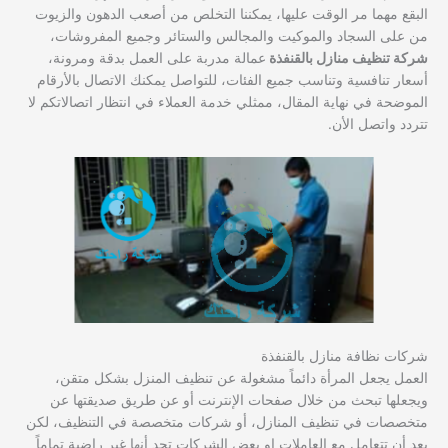
البقع مهما مر الوقت عليها، يمكننا التخلص من أصعب الدهون والزيوت
من على السجاد والموكيت والمجالس والستائر وجميع المفروشات،
شركة تنظيف منازل بالقنفذة
عمالة مدربة على العمل بدقة ومرونة،
أسعار تنافسية وتناسب جميع الفئات، للتواصل يمكنك الاتصال بالأرقام
الموضحة في نهاية المقال، ممثلي خدمة العملاء في انتظار اتصالاتكم لا
تتردد واتصل الأن.
شركات نظافة منازل بالقنفذة
العمل يجعل المرأة دائماً مشغولة عن تنظيف المنزل بشكل متقن،
ويجعلها تبحث من خلال صفحات الإنترنت أو عن طريق صديقتها عن
متخصصات في تنظيف المنازل، أو شركات متخصصة في التنظيف، لكن
بعد أن تتعامل مع العاملات او بعض الشركات تجد أنها غير راضية تماماً